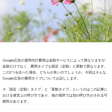
広
グ
モ
告
広
お
告
広
ー
告
知
最
告
シ
ら
新
関
ョ
せ
Google広告の運用代行費用は金額サービスによって異なりますが、
情
連
ン
金額だけでなく、費用タイプも固定（定額）と変動で異なります。
この2つを比べた場合、どちらが良いのでしょうか。今回はそんな、
報
広
Google広告の費用タイプについてお話しします。
告
※「固定（定額）タイプ」と「変動タイプ」というのはこの記事に
おける便宜上の呼び方であり、他の場所では別の呼び方がされる可
能性があります。