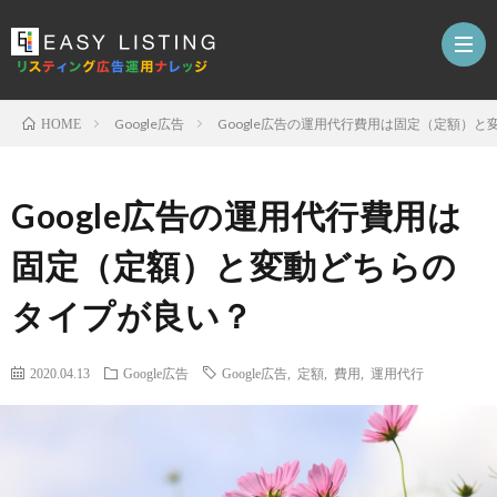
Google広告
Google広告の運用代行費用は固定（定額）
HOME
リ
Google広告の運用代行費用は
ス
リ
固定（定額）と変動どちらの
テ
ス
Goog
タイプが良い？
ィ
テ
広
Yaho
2020.04.13
Google広告
Google広告
,
定額
,
費用
,
運用代行
ン
ィ
告
プ
Face
グ
ン
ロ
広
Insta